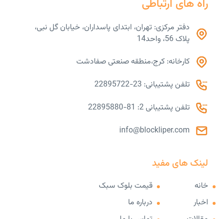
راه های ارتباطی
دفتر مرکزی: تهران، ابتدای پاسداران، خیابان گل نبی،
پلاک 56، واحد14
کارخانه: کرج،منطقه صنعتی صفادشت
تلفن پشتیبانی: 23-22895722
تلفن پشتیبانی 2: 81-22895880
info@blockliper.com
لینک های مفید
خانه
قیمت بلوک سبک
اخبار
درباره ما