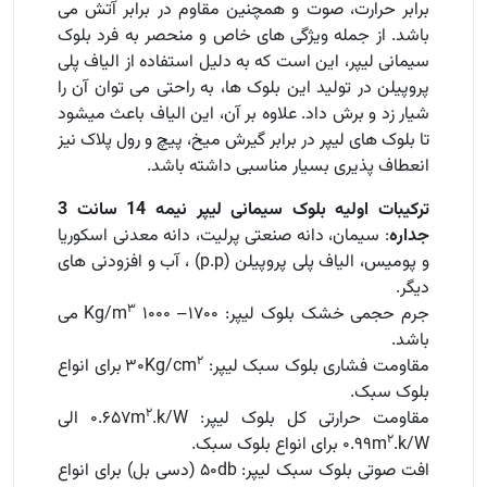
برابر حرارت، صوت و همچنین مقاوم در برابر آتش می
باشد. از جمله ویژگی های خاص و منحصر به فرد بلوک
سیمانی لیپر، این است که به دلیل استفاده از الیاف پلی
پروپیلن در تولید این بلوک ها، به راحتی می توان آن را
شیار زد و برش داد. علاوه بر آن، این الیاف باعث میشود
تا بلوک های لیپر در برابر گیرش میخ، پیچ و رول پلاک نیز
انعطاف پذیری بسیار مناسبی داشته باشد.
ترکیبات اولیه بلوک سیمانی لیپر نیمه 14 سانت 3
جداره
: سیمان، دانه صنعتی پرلیت، دانه معدنی اسکوریا
و پومیس، الیاف پلی پروپیلن (p.p) ، آب و افزودنی های
دیگر.
۳
جرم حجمی خشک بلوک لیپر: ۱۷۰۰– ۱۰۰۰ Kg/m
می
باشد.
۲
مقاومت فشاری بلوک سبک لیپر: ۳۰Kg/cm
برای انواع
بلوک سبک.
۲
مقاومت حرارتی کل بلوک لیپر: ۰.۶۵۷m
.k/W الی
۲
.k/W برای انواع بلوک سبک.
۰.۹۹m
افت صوتی بلوک سبک لیپر: ۵۰db (دسی بل) برای انواع