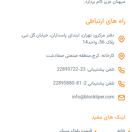
میهنان عزیز گام بردارد.
راه های ارتباطی
دفتر مرکزی: تهران، ابتدای پاسداران، خیابان گل نبی،
پلاک 56، واحد14
کارخانه: کرج،منطقه صنعتی صفادشت
تلفن پشتیبانی: 23-22895722
تلفن پشتیبانی 2: 81-22895880
info@blockliper.com
لینک های مفید
خانه
قیمت بلوک سبک