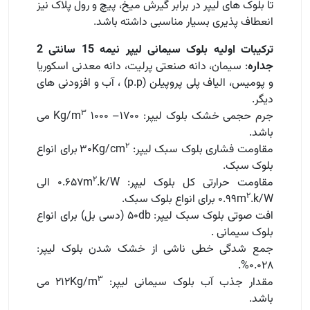
تا بلوک های لیپر در برابر گیرش میخ، پیچ و رول پلاک نیز
انعطاف پذیری بسیار مناسبی داشته باشد.
ترکیبات اولیه بلوک سیمانی لیپر نیمه 15 سانتی 2
جداره
: سیمان، دانه صنعتی پرلیت، دانه معدنی اسکوریا
و پومیس، الیاف پلی پروپیلن (p.p) ، آب و افزودنی های
دیگر.
۳
جرم حجمی خشک بلوک لیپر: ۱۷۰۰– ۱۰۰۰ Kg/m
می
باشد.
۲
مقاومت فشاری بلوک سبک لیپر: ۳۰Kg/cm
برای انواع
بلوک سبک.
۲
مقاومت حرارتی کل بلوک لیپر: ۰.۶۵۷m
.k/W الی
۲
.k/W برای انواع بلوک سبک.
۰.۹۹m
افت صوتی بلوک سبک لیپر: ۵۰db (دسی بل) برای انواع
بلوک سیمانی .
جمع شدگی خطی ناشی از خشک شدن بلوک لیپر:
۰.۰۲۸%.
۳
مقدار جذب آب بلوک سیمانی لیپر: ۲۱۲Kg/m
می
باشد.