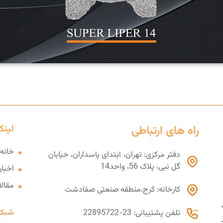
راه های ارتباطی
لینک
خانه
دفتر مرکزی: تهران، ابتدای پاسداران، خیابان
گل نبی، پلاک 56، واحد14
اخبار
مقال
کارخانه: کرج،منطقه صنعتی صفادشت
شبکه
تلفن پشتیبانی: 23-22895722