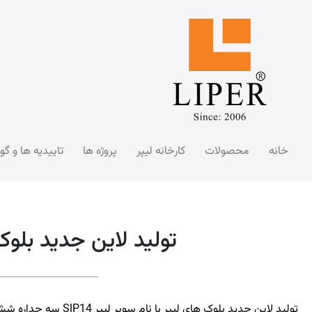
خانه
محصولات
کارخانه لیپر
پروژه ها
تاییدیه ها و گو
تولید لاین جدید بلوک های سوپر لیپر P14
تولید لاین جدید بلوک های لیپر با نام سوپر لیپر SlP14 سه جداره شش حفره با عرض 14 سانتی متر و طول 50 سانتی متر تاریخ 1394/02/05: