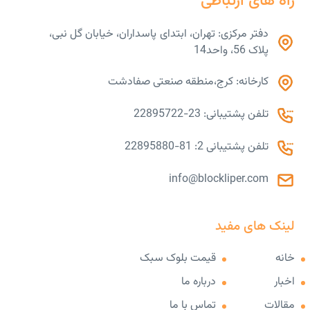
راه های ارتباطی
دفتر مرکزی: تهران، ابتدای پاسداران، خیابان گل نبی،
پلاک 56، واحد14
کارخانه: کرج،منطقه صنعتی صفادشت
تلفن پشتیبانی: 23-22895722
تلفن پشتیبانی 2: 81-22895880
info@blockliper.com
لینک های مفید
خانه
قیمت بلوک سبک
اخبار
درباره ما
مقالات
تماس با ما