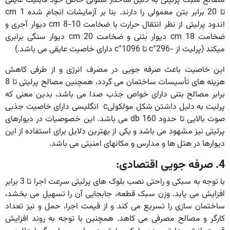
مصالح سبک پرلیتی به دلیل ساختار سلولی خاص خود قابلیت عایقی
تا 20 برابر بتن معمولی را دارند. بنا بر آزمایشات انجام شده cm 1
اندود پرلیتی از نظر انتقال حرارت با ضخامت cm 8-10 دیوار آجری و
ضخامت cm 18 دیوار بتنی و ضخامت cm 20 دیوار سنگی برابری
میکند (پرلیت از -296°c تا 1096°c دارای خاصیت عایقی می باشد.)
این خاصیت باعث صرفه جویی در مصرف انرژی و از طرفی کاهش
هزینه های تأسیسات ساختمان می گردد، همچنین مصالح پرلیتی تا 8
برابر مصالح بتنی دارای خواص جذب صدا می باشد، بدین معنی که
پرلیت به دلیل داشتن شکل مولکولیc انگلیسی دارای خاصیت جذبی
صوت بالایی تا حدود db 160 می باشد. این خصوصیات در دیوارهای
پرلیتی نیز مشهود می باشد و یکی از بهترین دلایل برای استفاده از این
دیوارها در هتل ها و مدارس و مکانهای امنیتی می باشد.
4. صرفه جویی اقتصادی:
با توجه به سبکی و راحتی نصب بلوک های پرلیتی سرعت اجرا تا 3 برابر
افزایش می یابد. وزن سبک قطعه، جابجایی آن را تسهیل می بخشد،
ساختمان سازی را تسریع می کند و از قیمت اجرا، حمل و نیز تعداد
کارگر و مصالح مصرفی می کاهد. همچنین با توجه به روند افزایش