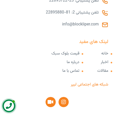
تلفن پشتیبانی: 23-22895722
تلفن پشتیبانی 2: 81-22895880
info@blockliper.com
لینک های مفید
خانه
قیمت بلوک سبک
اخبار
درباره ما
مقالات
تماس با ما
شبکه های اجتماعی لیپر