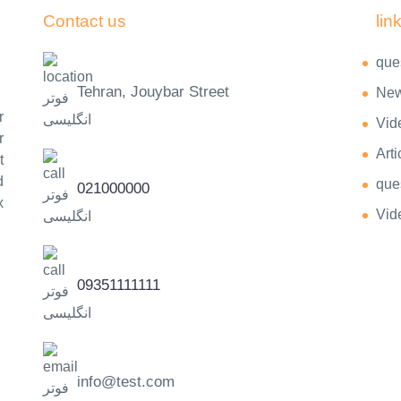
Contact us
lin
que
Tehran, Jouybar Street
Ne
r
Vid
r
Arti
t
d
que
021000000
x
Vid
09351111111
info@test.com