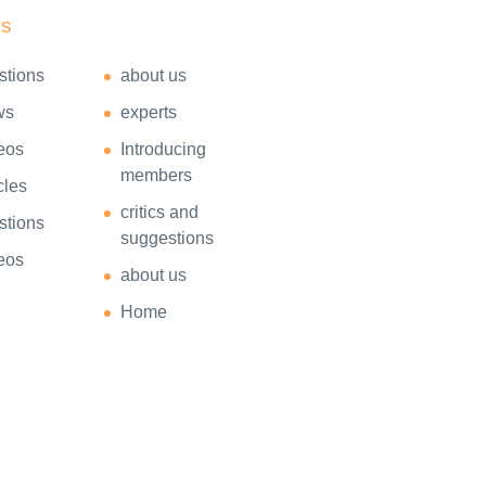
ks
stions
about us
ws
experts
eos
Introducing
members
cles
critics and
stions
suggestions
eos
about us
Home