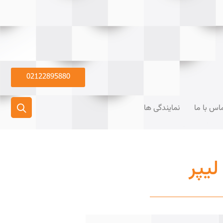
02122895880
اس با ما
نمایندگی ها
لیپر